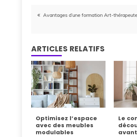
Navigation
Avantages d’une formation Art-thérapeut
de
l’article
ARTICLES RELATIFS
Optimisez l’espace
Le con
avec des meubles
décou
modulables
avant