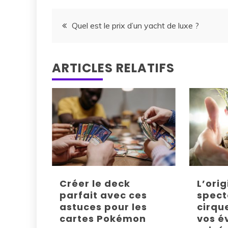
Navigation
Quel est le prix d’un yacht de luxe ?
de
ARTICLES RELATIFS
l’article
Créer le deck
L’orig
parfait avec ces
spect
astuces pour les
cirqu
cartes Pokémon
vos 